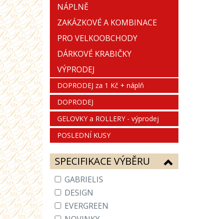
NÁPLNĚ
ZAKÁZKOVÉ A KOMBINACE
PRO VELKOOBCHODY
DÁRKOVÉ KRABIČKY
VÝPRODEJ
DOPRODEJ za 1 Kč + náplň
DOPRODEJ
GELOVKY a ROLLERY - výprodej
POSLEDNÍ KUSY
SPECIFIKACE VÝBĚRU
GABRIELIS
DESIGN
EVERGREEN