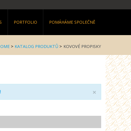
S
PORTFOLIO
POMÁHÁME SPOLEČNĚ
HOME
>
KATALOG PRODUKTŮ
>
KOVOVÉ PROPISKY
×
!