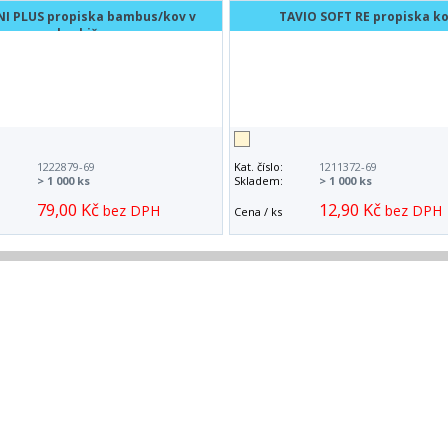
NI PLUS propiska bambus/kov v
TAVIO SOFT RE propiska k
krabičce
:
1222879-69
Kat. číslo:
1211372-69
:
> 1 000 ks
Skladem:
> 1 000 ks
79,00 Kč
12,90 Kč
bez DPH
bez DPH
Cena / ks