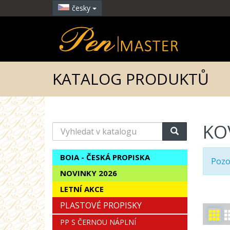
česky
KATALOG PRODUKTŮ
KO
Vyhledat
v
katalogu
BOIA - ČESKÁ PROPISKA
Pozo
NOVINKY 2026
LETNÍ AKCE
PLASTOVÉ PROPISKY
PP S ČERNOU NÁPLNÍ