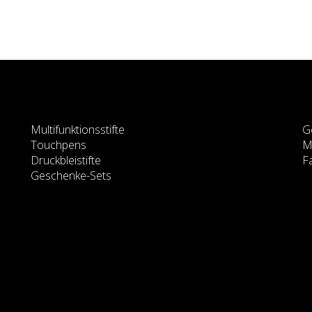
Multifunktionsstifte
G
Touchpens
M
Druckbleistifte
Fa
Geschenke-Sets
es
 information about how we use cookies and how you can rej