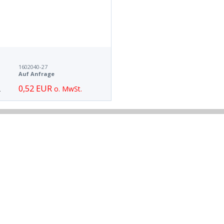
1602040-27
Auf Anfrage
0,52 EUR
o. MwSt.
.