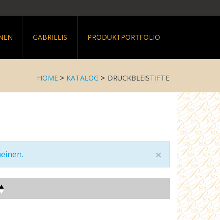
NEN
GABRIELIS
PRODUKTPORTFOLIO
HOME
>
KATALOG
>
DRUCKBLEISTIFTE
×
heinen.