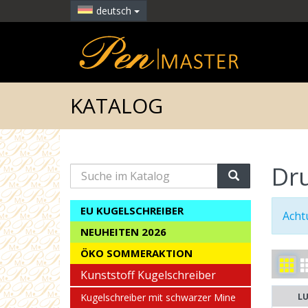
deutsch
KATALOG
Dru
Suche
im
Katalog
EU KUGELSCHREIBER
Achtu
NEUHEITEN 2026
ÖKO SOMMERAKTION
Kunststoff Kugelschreiber
Kugelschreiber mit schwarzer Mine
LU