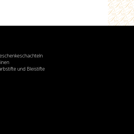
eschenkeschachteln
inen
rbstifte und Bleistifte
ect them by setting your browser.