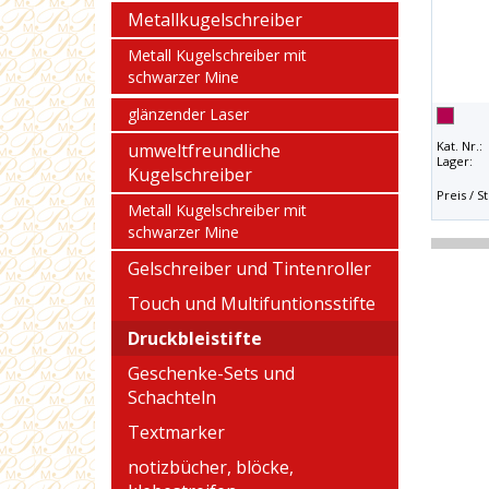
Metallkugelschreiber
Metall Kugelschreiber mit
schwarzer Mine
glänzender Laser
Kat. Nr.:
umweltfreundliche
Lager:
Kugelschreiber
Preis / St
Metall Kugelschreiber mit
schwarzer Mine
Gelschreiber und Tintenroller
Touch und Multifuntionsstifte
Druckbleistifte
Geschenke-Sets und
Schachteln
Textmarker
notizbücher, blöcke,