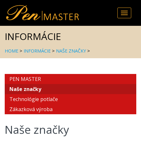
Toggle
naviga
INFORMÁCIE
HOME
>
INFORMÁCIE
>
NAŠE ZNAČKY
>
PEN MASTER
Naše značky
Technológie potlače
Zákazková výroba
Naše značky