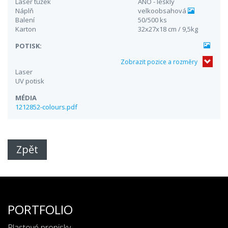
Laser tužek
ANO - lesklý
Náplň
velkoobsahová
Balení
50/500 ks
Karton
32x27x18 cm / 9,5kg
POTISK:
Zobrazit pozice a rozměry
Laser
UV potisk
MÉDIA
1212852-colours.pdf
Zpět
PORTFOLIO
Plastové propisky