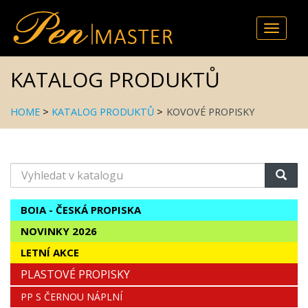
Toggle
naviga
KATALOG PRODUKTŮ
HOME
>
KATALOG PRODUKTŮ
>
KOVOVÉ PROPISKY
Vyhledat
v
katalogu
BOIA - ČESKÁ PROPISKA
NOVINKY 2026
LETNÍ AKCE
PLASTOVÉ PROPISKY
PP S ČERNOU NÁPLNÍ