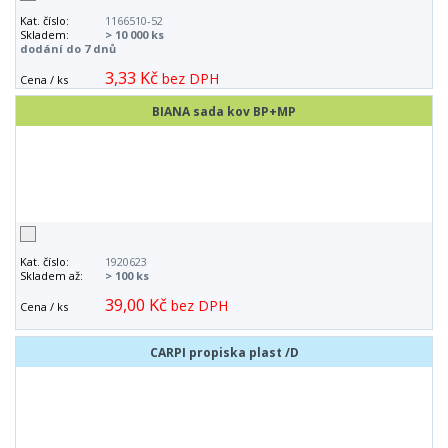
Kat. číslo:
1166510-52
Skladem:
> 10 000 ks
dodání do 7 dnů
3,33 Kč
bez DPH
Cena / ks
BIANA sada kov BP+MP
Kat. číslo:
1920623
Skladem až:
> 100 ks
39,00 Kč
bez DPH
Cena / ks
CARPI propiska plast /D