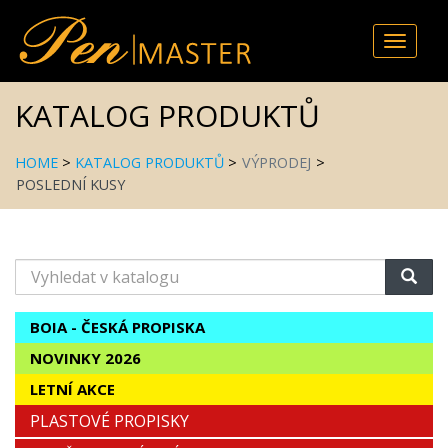
Toggle
naviga
KATALOG PRODUKTŮ
HOME
>
KATALOG PRODUKTŮ
>
VÝPRODEJ
>
POSLEDNÍ KUSY
Vyhledat
v
katalogu
BOIA - ČESKÁ PROPISKA
NOVINKY 2026
LETNÍ AKCE
PLASTOVÉ PROPISKY