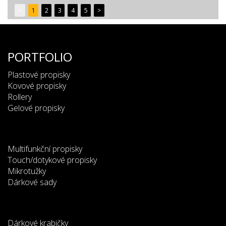
<
1
2
3
4
5
>
PORTFOLIO
Plastové propisky
Kovové propisky
Rollery
Gelové propisky
Multifunkční propisky
Touch/dotykové propisky
Mikrotužky
Dárkové sady
Dárkové krabičky