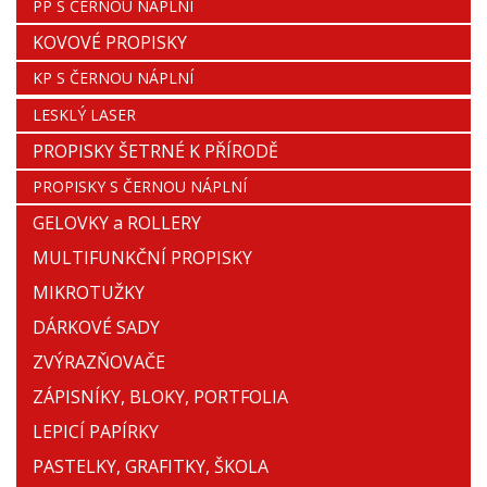
PP S ČERNOU NÁPLNÍ
KOVOVÉ PROPISKY
KP S ČERNOU NÁPLNÍ
LESKLÝ LASER
PROPISKY ŠETRNÉ K PŘÍRODĚ
PROPISKY S ČERNOU NÁPLNÍ
GELOVKY a ROLLERY
MULTIFUNKČNÍ PROPISKY
MIKROTUŽKY
DÁRKOVÉ SADY
ZVÝRAZŇOVAČE
ZÁPISNÍKY, BLOKY, PORTFOLIA
LEPICÍ PAPÍRKY
PASTELKY, GRAFITKY, ŠKOLA