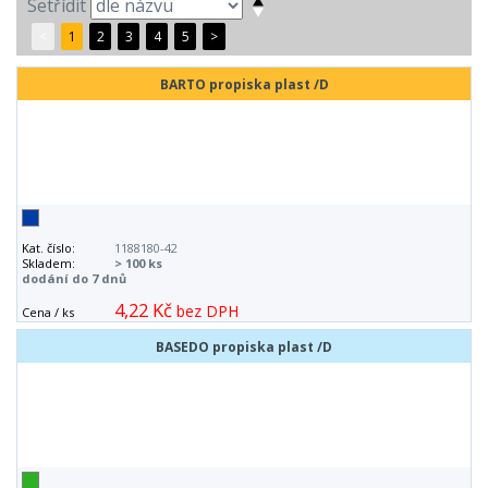
Setřídit
<
1
2
3
4
5
>
BARTO propiska plast /D
Kat. číslo:
1188180-42
Skladem:
> 100 ks
dodání do 7 dnů
4,22 Kč
bez DPH
Cena / ks
BASEDO propiska plast /D