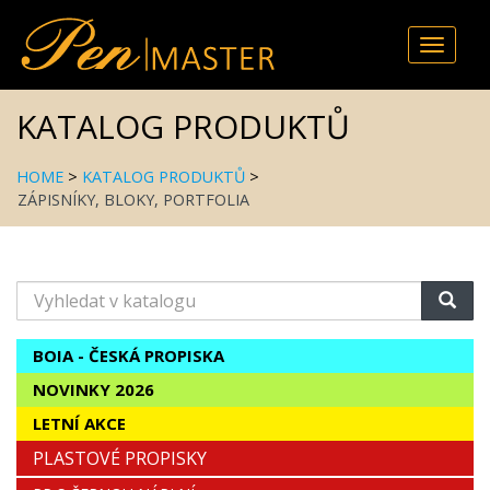
Toggle
naviga
KATALOG PRODUKTŮ
HOME
>
KATALOG PRODUKTŮ
>
ZÁPISNÍKY, BLOKY, PORTFOLIA
Vyhledat
v
katalogu
BOIA - ČESKÁ PROPISKA
NOVINKY 2026
LETNÍ AKCE
PLASTOVÉ PROPISKY