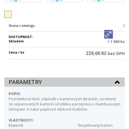
Strana v katalogu
7
DOSTUPNOST:
Skladem
> 1 000 ks
Cena / ks
229,00 Kč
bez DPH
PARAMETRY
POPIS:
Poznámkový blok, zápisník v kartonových deskách, vyrobený
ze separovaných kartonů od mléka a propiskou s bambusovým
úchopem. V natur papírové dárkové krabičce.
VLASTNOSTI:
Materiál
Recyklovaný karton