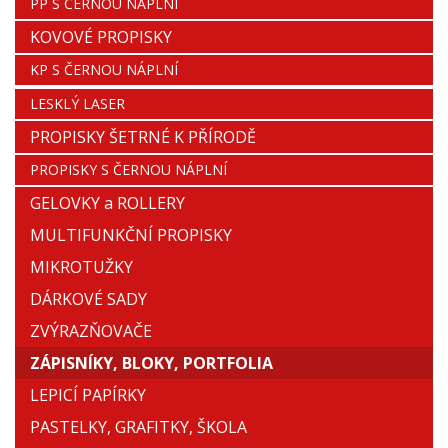
PP S ČERNOU NÁPLNÍ
KOVOVÉ PROPISKY
KP S ČERNOU NÁPLNÍ
LESKLÝ LASER
PROPISKY ŠETRNÉ K PŘÍRODĚ
PROPISKY S ČERNOU NÁPLNÍ
GELOVKY a ROLLERY
MULTIFUNKČNÍ PROPISKY
MIKROTUŽKY
DÁRKOVÉ SADY
ZVÝRAZŇOVAČE
ZÁPISNÍKY, BLOKY, PORTFOLIA
LEPICÍ PAPÍRKY
PASTELKY, GRAFITKY, ŠKOLA