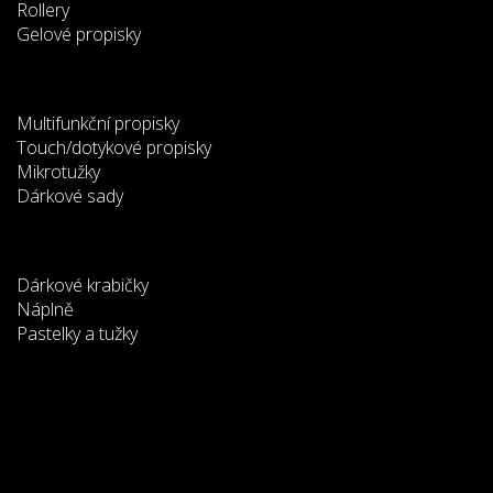
Rollery
Gelové propisky
Multifunkční propisky
Touch/dotykové propisky
Mikrotužky
Dárkové sady
Dárkové krabičky
Náplně
Pastelky a tužky
Tato webová stránka používá
cookies
Na zlepšení našich služeb používáme cookies. Přečtěte
si informace o tom, jak používáme cookies a jak je