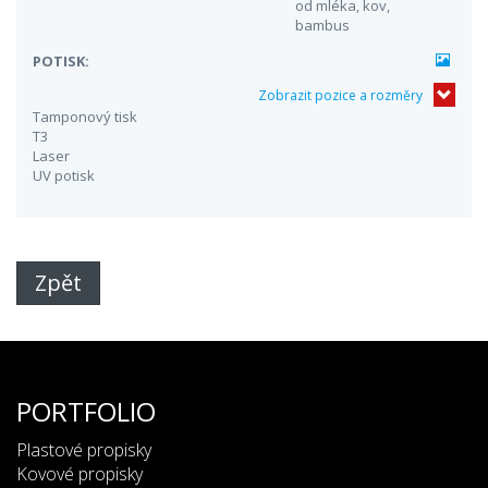
od mléka, kov,
bambus
POTISK:
Zobrazit pozice a rozměry
Tamponový tisk
T3
Laser
UV potisk
Zpět
PORTFOLIO
Plastové propisky
Kovové propisky