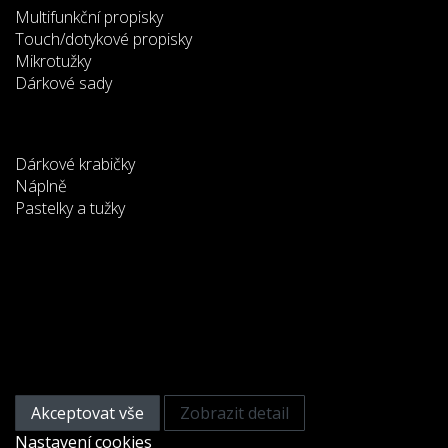
Multifunkční propisky
Touch/dotykové propisky
Mikrotužky
Dárkové sady
Dárkové krabičky
Náplně
Pastelky a tužky
Tato webová stránka používá
cookies
Na zlepšení našich služeb používáme cookies. Přečtěte
si informace o tom, jak používáme cookies a jak je
můžete odmítnout nastavením svého prohlížeče.
Akceptovat vše
Zobrazit detail
Nastavení cookies