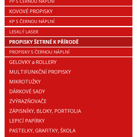
PP S ČERNOU NÁPLNÍ
KOVOVÉ PROPISKY
KP S ČERNOU NÁPLNÍ
LESKLÝ LASER
PROPISKY ŠETRNÉ K PŘÍRODĚ
PROPISKY S ČERNOU NÁPLNÍ
GELOVKY a ROLLERY
MULTIFUNKČNÍ PROPISKY
MIKROTUŽKY
DÁRKOVÉ SADY
ZVÝRAZŇOVAČE
ZÁPISNÍKY, BLOKY, PORTFOLIA
LEPICÍ PAPÍRKY
PASTELKY, GRAFITKY, ŠKOLA