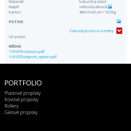
Materiál
kukuričný plast
Náplň
velkoobsahová
Karton
48x31x20 cm / 10,5kg
POTISK:
Zobrazit pozice a rozměry
UV potisk
MÉDIA
1101070-colours.pdf
1101070-imprint_option.pdf
PORTFOLIO
Plastové propisky
Kovové propisky
Rollery
Gelové propisky