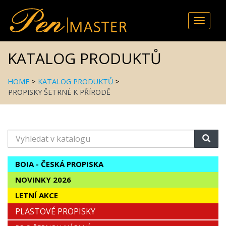
Toggle
naviga
KATALOG PRODUKTŮ
HOME
>
KATALOG PRODUKTŮ
>
PROPISKY ŠETRNÉ K PŘÍRODĚ
Vyhledat
v
katalogu
BOIA - ČESKÁ PROPISKA
NOVINKY 2026
LETNÍ AKCE
PLASTOVÉ PROPISKY