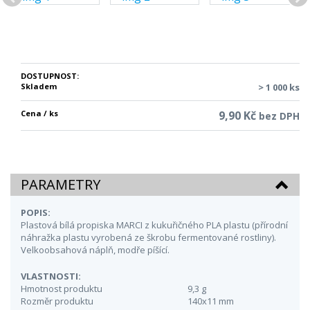
DOSTUPNOST:
Skladem
> 1 000 ks
Cena / ks
9,90 Kč
bez DPH
PARAMETRY
POPIS:
Plastová bílá propiska MARCI z kukuřičného PLA plastu (přírodní
náhražka plastu vyrobená ze škrobu fermentované rostliny).
Velkoobsahová náplň, modře píšící.
VLASTNOSTI:
Hmotnost produktu
9,3 g
Rozměr produktu
140x11 mm