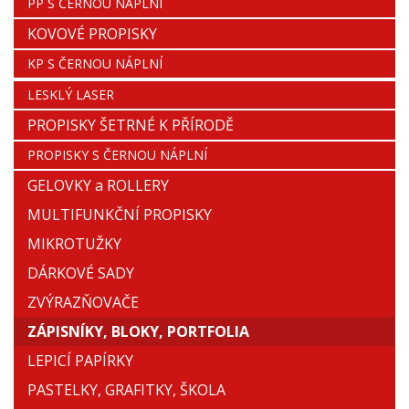
PP S ČERNOU NÁPLNÍ
KOVOVÉ PROPISKY
KP S ČERNOU NÁPLNÍ
LESKLÝ LASER
PROPISKY ŠETRNÉ K PŘÍRODĚ
PROPISKY S ČERNOU NÁPLNÍ
GELOVKY a ROLLERY
MULTIFUNKČNÍ PROPISKY
MIKROTUŽKY
DÁRKOVÉ SADY
ZVÝRAZŇOVAČE
ZÁPISNÍKY, BLOKY, PORTFOLIA
LEPICÍ PAPÍRKY
PASTELKY, GRAFITKY, ŠKOLA