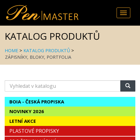
Toggle
naviga
KATALOG PRODUKTŮ
HOME
>
KATALOG PRODUKTŮ
>
ZÁPISNÍKY, BLOKY, PORTFOLIA
Vyhledat
v
katalogu
BOIA - ČESKÁ PROPISKA
NOVINKY 2026
LETNÍ AKCE
PLASTOVÉ PROPISKY