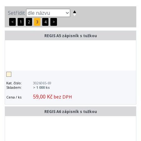
Setřídit
<
1
2
3
4
>
REGIS A5 zápisník s tužkou
Kat. číslo:
3026065-69
Skladem:
> 1 000 ks
59,00 Kč
bez DPH
Cena / ks
REGIS A6 zápisník s tužkou