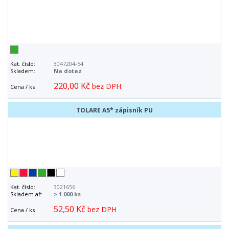
Kat. číslo:
3047204-54
Skladem:
Na dotaz
220,00 Kč
bez DPH
Cena / ks
TOLARE A5* zápisník PU
Kat. číslo:
3021656
Skladem až:
> 1 000 ks
52,50 Kč
bez DPH
Cena / ks