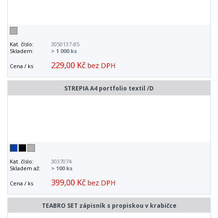
Kat. číslo:
3050137-85
Skladem:
> 1 000 ks
229,00 Kč
bez DPH
Cena / ks
STREPIA A4 portfolio textil /D
Kat. číslo:
3037074
Skladem až:
> 100 ks
399,00 Kč
bez DPH
Cena / ks
TEABRO SET zápisník s propiskou v krabičce