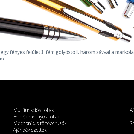
egy fényes felületű, fém golyóstoll, három sávval a markola
ió.
Multifunkciós tollak
A
Érintőképernyős tollak
T
Mechanikus töltőceruzák
S
Ajándék szettek