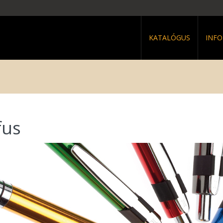
KATALÓGUS
INF
fus