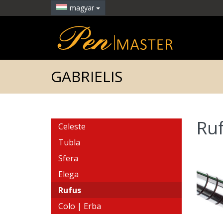
magyar
GABRIELIS
Ru
Celeste
Tubla
Sfera
Elega
Rufus
Colo | Erba