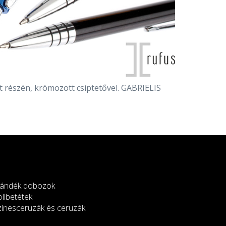
t részén, krómozott csiptetővel. GABRIELIS
jándék dobozok
ollbetétek
zínesceruzák és ceruzák