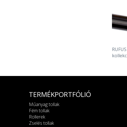
RUFUS 
kollekc
TERMÉKPORTFÓLIÓ
Műanyag tollak
Fém tollak
Rollerek
Zselés tollak