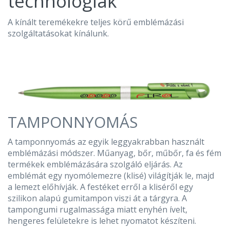
technológiák
A kínált teremékekre teljes körű emblémázási
szolgáltatásokat kínálunk.
TAMPONNYOMÁS
A tamponnyomás az egyik leggyakrabban használt
emblémázási módszer. Műanyag, bőr, műbőr, fa és fém
termékek emblémázására szolgáló eljárás. Az
emblémát egy nyomólemezre (klisé) világítják le, majd
a lemezt előhívják. A festéket erről a kliséről egy
szilikon alapú gumitampon viszi át a tárgyra. A
tampongumi rugalmassága miatt enyhén ívelt,
hengeres felületekre is lehet nyomatot készíteni.