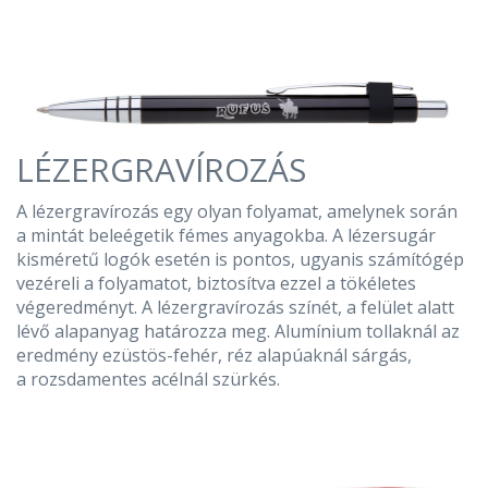
LÉZERGRAVÍROZÁS
A lézergravírozás egy olyan folyamat, amelynek során
a mintát beleégetik fémes anyagokba. A lézersugár
kisméretű logók esetén is pontos, ugyanis számítógép
vezéreli a folyamatot, biztosítva ezzel a tökéletes
végeredményt. A lézergravírozás színét, a felület alatt
lévő alapanyag határozza meg. Alumínium tollaknál az
eredmény ezüstös-fehér, réz alapúaknál sárgás,
a rozsdamentes acélnál szürkés.