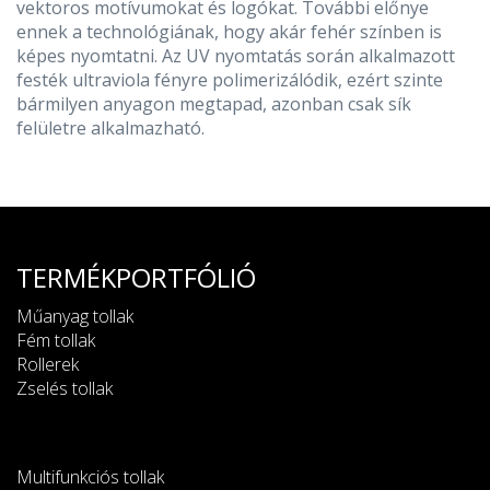
vektoros motívumokat és logókat. További előnye
ennek a technológiának, hogy akár fehér színben is
képes nyomtatni. Az UV nyomtatás során alkalmazott
festék ultraviola fényre polimerizálódik, ezért szinte
bármilyen anyagon megtapad, azonban csak sík
felületre alkalmazható.
TERMÉKPORTFÓLIÓ
Műanyag tollak
Fém tollak
Rollerek
Zselés tollak
Multifunkciós tollak