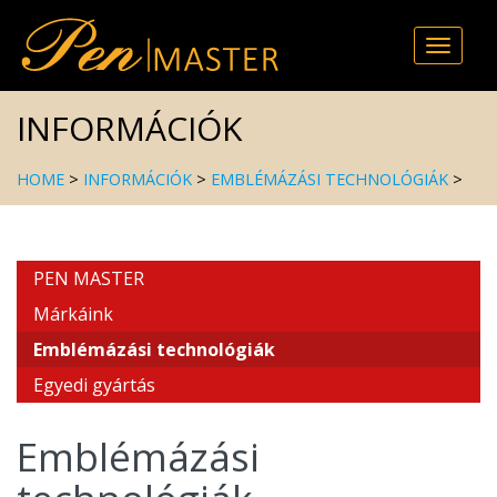
Toggle
naviga
INFORMÁCIÓK
HOME
>
INFORMÁCIÓK
>
EMBLÉMÁZÁSI TECHNOLÓGIÁK
>
PEN MASTER
Márkáink
Emblémázási technológiák
Egyedi gyártás
Emblémázási