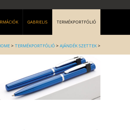
ORMÁCIÓK
GABRIELIS
TERMÉKPORTFÓLIÓ
HOME
>
TERMÉKPORTFÓLIÓ
>
AJÁNDÉK SZETTEK
>