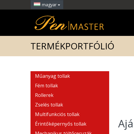
magyar
TERMÉKPORTFÓLIÓ
Műanyag tollak
Fém tollak
Rollerek
Zselés tollak
Multifunkciós tollak
Ajá
Érintőképernyős tollak
Mechanikus töltőceruzák