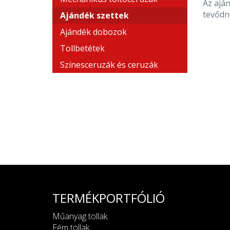
Az aján
tevődn
Ajándék szettek
Ajándék dobozok
Tollbetétek
Színesceruzák és ceruzák
TERMÉKPORTFÓLIÓ
Műanyag tollak
Fém tollak