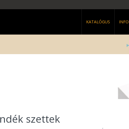
KATALÓGUS
INF
ndék szettek